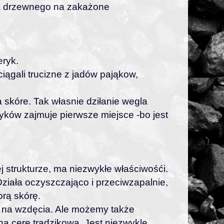
la drzewnego na zakażone
eryk.
iągali trucizne z jadów pająkow,
 skóre. Tak własnie dziłanie wegla
yków zajmuje pierwsze miejsce -bo jest
j strukturze, ma niezwykłe właściwośći.
ziała oczyszczająco i przeciwzapalnie,
orą skórę.
 na wzdęcia. Ale możemy także
a cerę trądzikową. Jest niezwykle