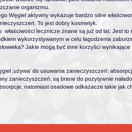
czanie organizmu.
o Węgiel aktywny wykazuje bardzo silne właściwośc
nieczyszczeń. To jest dobry kosmetyk.
 właściwości lecznicze znane są już od lat. Jest 
odkiem wykorzystywanym w celu łagodzenia zaburze
łowieka? Jakie mogą być inne korzyści wynikające z
ęgiel ‚używa’ do usuwania zanieczyszczeń: absorpcja
jony zanieczyszczeń, są brane do pozytywnie nała
bsorpcje, natomiast osadowe odkażacze takie jak ch