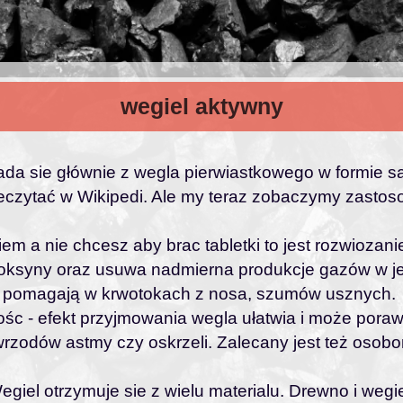
wegiel aktywny
ada sie głównie z wegla pierwiastkowego w formie sad
rzeczytać w Wikipedi. Ale my teraz zobaczymy zastos
m a nie chcesz aby brac tabletki to jest rozwiozanie
oksyny oraz usuwa nadmierna produkcje gazów w jel
cze pomagają w krwotokach z nosa, szumów usznych.
śc - efekt przyjmowania wegla ułatwia i może poraw
rzodów astmy czy oskrzeli. Zalecany jest też osob
iel otrzymuje sie z wielu materialu. Drewno i wegi