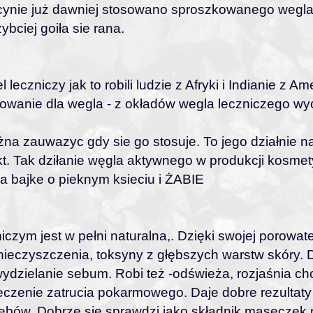
ycynie już dawniej stosowano sproszkowanego weg
bciej goiła sie rana.
eczniczy jak to robili ludzie z Afryki i Indianie z Am
owanie dla wegla - z okładów wegla leczniczego wyc
żna zauwazyc gdy sie go stosuje. To jego działnie na
t. Tak dziłanie węgla aktywnego w produkcji kosmet
a bajke o pieknym ksieciu i ŻABIE
czym jest w pełni naturalna,. Dzięki swojej porowate
nieczyszczenia, toksyny z głębszych warstw skóry. D
ydzielanie sebum. Robi też -odświeża, rozjaśnia ch
zenie zatrucia pokarmowego. Daje dobre rezultaty
ębów. Dobrze się sprawdzi jako składnik maseczek n