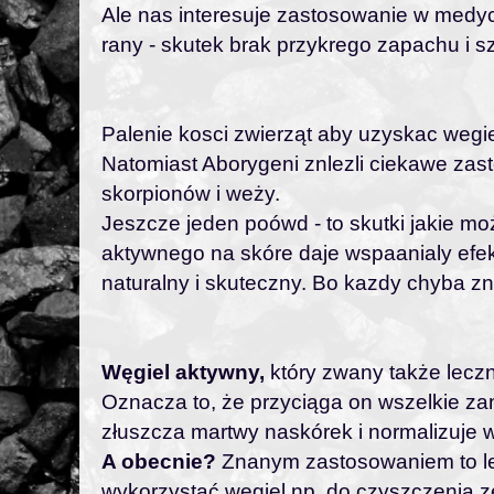
Ale nas interesuje zastosowanie w med
rany - skutek brak przykrego zapachu i szy
Palenie kosci zwierząt aby uzyskac wegiel l
Natomiast Aborygeni znlezli ciekawe zast
skorpionów i weży.
Jeszcze jeden poówd - to skutki jakie mo
aktywnego na skóre daje wspaanialy efek
naturalny i skuteczny. Bo kazdy chyba zn
Węgiel aktywny,
który zwany także leczni
Oznacza to, że przyciąga on wszelkie za
złuszcza martwy naskórek i normalizuje w
A obecnie?
Znanym zastosowaniem to lec
wykorzystać węgiel np. do czyszczenia z