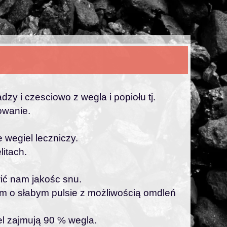
zy i czesciowo z wegla i popiołu tj.
owanie.
 wegiel leczniczy.
itach.
ić nam jakośc snu.
om o słabym pulsie z możliwością omdleń
el zajmują 90 % wegla.