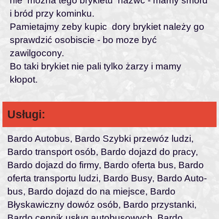
nie można tego brykietu nazwć - mamy smórd
i bród przy kominku.
Pamietajmy zeby kupic dory brykiet należy go
sprawdzić osobiscie - bo moze być
zawilgocony.
Bo taki brykiet nie pali tylko żarzy i mamy
kłopot.
Usługi:
Bardo Autobus, Bardo Szybki przewóz ludzi,
Bardo transport osób, Bardo dojazd do pracy,
Bardo dojazd do firmy, Bardo oferta bus, Bardo
oferta transportu ludzi, Bardo Busy, Bardo Auto-
bus, Bardo dojazd do na miejsce, Bardo
Błyskawiczny dowóz osób, Bardo przystanki,
Bardo cennik usług autobusowych, Bardo