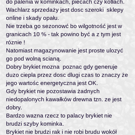
do palenia w kominkach, piecach czy kotłach.
Wachlarz sprzedaży jest dosc szeroki sklepy
online i skady opału.
Nie trzeba go sezonowć bo wilgotność jest w
granicach 10 % - tak powino być a z tym jest
róznie !
Natomiast magazynowanie jest proste ulozyć
go pod wolną scianą.
Dobry brykiet mozna poznac gdy generuje
duzo ciepla przez dosc dlugi czas to znaczy że
jego wartośc energetyczna jest OK.
Gdy brykiet nie pozostawia żadnych
niedopalonych kawałków drewna tzn. ze jest
dobry.
Bardzo wazna rzecz to palacy brykiet nie
brudzi szyby kominka.
Brykiet nie brudzi rak i nie robi brudu wokół